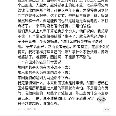
个出国班。人越大，越感觉身上的担子重。以前觉得父母
给钱我出国理所当然，可是这些年下来，才慢慢意识到他
们工作是多么艰辛。这个春节，爸爸初三就要上班，妈妈
虽然轻松一点，但是能做的也只是睡睡觉看看电视，不打
麻将了，一来平时没有睡个好觉，二是怕输钱。
我们家从从上八辈子算起也是个穷人，他们说的，我总是
不信。几个堂兄堂姐都结婚了生子了，就我爸爸这边的儿
子还在读书。今天妈妈说，“你什么时候能往家里送钱
哦。”玩笑话而已，然而说者无心，听者有意。在那不久的
将来，我将怎样打理自己的生活？拿什么孝敬父母，养活
老婆孩子。难题啊，困扰啊，不能搁下不谈的。
一个在国外的铁哥们常常说：
想回国的是因为在国外混不下去；
想出国的是因为在国内混不下去；
来回折腾的是因为两边活不下去。
我无意讽刺什么，本来出国镀金是好事情，然而一想起在
国外要经历那些乱七八糟的事情就有点怕。不是我没有勇
气，我很向往的，那些个异域情调，能出去为什么不去见
识见识。可是，说不清楚原因，心里矛盾得厉害。
日子越来越近，该怎么办。
2007-02-26