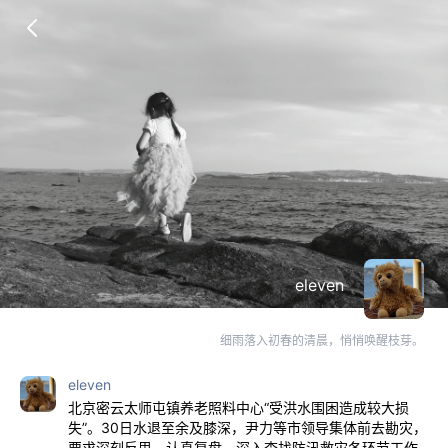
eleven
细雨落入初春的清晨，悄悄唤醒枝芽。
eleven
北京密云太师屯镇养老照料中心“受洪水围困造成较大损
失”。30日水退至余及膝深，尹力等市领导集体前去勘灾，
要求深刻反思、认真复盘，深入查找防汛救灾各环节工作