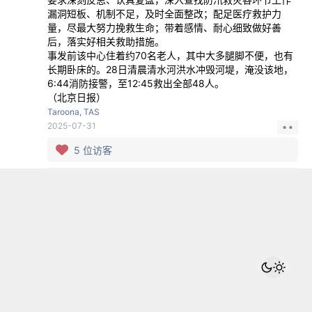
漏洞短板、机制不足，及时全面整改；配足医疗救护力
量，尽最大努力挽救生命；带着感情、耐心细致做好善
后，落实好相关救助措施。
事发前该中心住着约70名老人，其中大多腿脚不便，也有
长期卧床的。28日清晨清水河洪水冲毁河堤，淹没该地，
6:44消防接警，至12:45救出全部48人。
（北京日报）
Taroona, TAS
2025-07-31
5
位访客