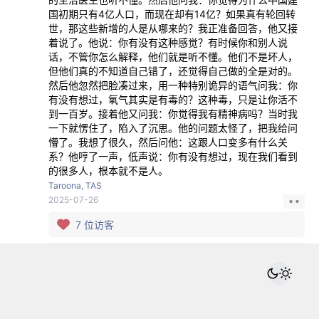
国初期只有4亿人口，而现在却有14亿？如果真有轮回转
世，那这些新增的人是从哪来的？我正准备回答，他又接
着说了。他说：你有没有这种感觉？有时候你和别人说
话，不管你怎么解释，他们就是听不懂。他们不是坏人，
但他们真的不知道自己错了，还觉得自己做的全是对的。
然后他忽然把脸凑过来，用一种特别诡异的语气问我：你
有没有想过，氧气其实是有毒的？这种毒，只是让你活不
到一百岁。接着他又问我：你觉得我有精神病吗？当时我
一下就愣住了，陷入了沉思。他的问题太怪了，把我给问
懵了。我想了很久，然后问他：这跟人口变多有什么关
系？他哼了一声，低声说：你有没有想过，现在我们看到
的很多人，根本就不是人。
Taroona, TAS
2025-07-26
7
位访客