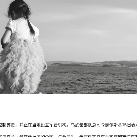
控制苏贾，并正在当地设立军管机构。乌武装部队总司令瑟尔斯基15日表示
止了乌克兰占领其他社区的企图。与此同时，俄军仍在乌克兰东部城市波克