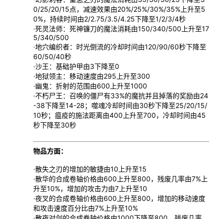
0/25/20/15点，减速效果由20%/25%/30%/35%上升至5
0%，持续时间由2/2.75/3.5/4.25下降至1/2/3/4秒
·死灵法师：死神镰刀的魔法消耗由150/340/500上升至17
5/340/500
·地穴编织者：时光倒流的冷却时间由120/90/60秒下降至
60/50/40秒
·沙王：基础护甲由3下降至0
·地狱领主：移动速度由295上升至300
·幽鬼：折射的范围由600上升至1000
·不朽尸王：召唤的僵尸有33%的魔抗并且掉落的奖励由24
-38下降至14-28；噬魂冷却时间由30秒下降至25/20/15/
10秒；瘟疫的施法距离由400上升至700，冷却时间由45
秒下降至30秒
物品方面：
·散失之刃的增加的敏捷由10上升至15
·散华的合成卷轴价格由600上升至800，残废几率由7%上
升至10%，增加的攻击力由7上升至10
·夜叉的合成卷轴价格由600上升至800，增加的移动速度
和攻击速度百分比由7%上升至10%
·散夜对剑的合成卷轴价格由1000下降至800，残废几率，