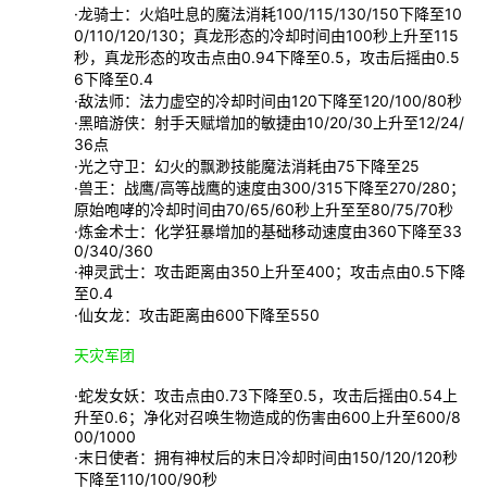
·龙骑士：火焰吐息的魔法消耗100/115/130/150下降至10
0/110/120/130；真龙形态的冷却时间由100秒上升至115
秒，真龙形态的攻击点由0.94下降至0.5，攻击后摇由0.5
6下降至0.4
·敌法师：法力虚空的冷却时间由120下降至120/100/80秒
·黑暗游侠：射手天赋增加的敏捷由10/20/30上升至12/24/
36点
·光之守卫：幻火的飘渺技能魔法消耗由75下降至25
·兽王：战鹰/高等战鹰的速度由300/315下降至270/280；
原始咆哮的冷却时间由70/65/60秒上升至至80/75/70秒
·炼金术士：化学狂暴增加的基础移动速度由360下降至33
0/340/360
·神灵武士：攻击距离由350上升至400；攻击点由0.5下降
至0.4
·仙女龙：攻击距离由600下降至550
天灾军团
·蛇发女妖：攻击点由0.73下降至0.5，攻击后摇由0.54上
升至0.6；净化对召唤生物造成的伤害由600上升至600/8
00/1000
·末日使者：拥有神杖后的末日冷却时间由150/120/120秒
下降至110/100/90秒