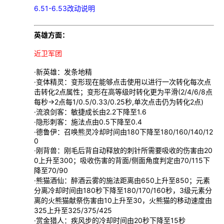
6.51-6.53改动说明
英雄方面：
近卫军团
·新英雄：发条地精
·变体精灵：变形现在能够点击使用以进行一次转化每次点
击转化2点属性；变形在高等级时转化更为平滑(2/4/6/8点
每秒->2点每1/0.5/0.33/0.25秒,单次点击仍为转化2点)
·流浪剑客：敏捷成长由2.2下降至1.6
·隐形刺客：施法点由0.5下降至0.4
·德鲁伊：召唤熊灵冷却时间由180下降至180/160/140/12
0
·刚背兽：刚毛后背自动释放的刺针所需要吸收的伤害由20
0上升至300；吸收伤害的背面/侧面角度判定由70/115下
降至70/90
·熊猫酒仙：醉酒云雾的施法距离由650上升至850；元素
分离冷却时间由180秒下降至180/170/160秒，3级元素分
离的火熊猫献祭伤害由10上升至30，火熊猫的移动速度由
325上升至325/375/425
·赏金猎人：疾风步的冷却时间由20秒下降至15秒