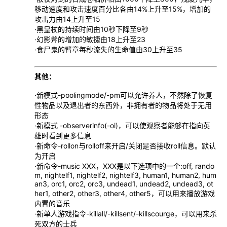
移动速度和攻击速度百分比各由14%上升至15%，增加的
攻击力由14上升至15
·黑皇杖的持续时间由10秒下降至9秒
·幻影斧的增加的敏捷由18上升至23
·食尸鬼的臂章每秒流失的生命值由30上升至35
其他：
·新模式-poolingmode/-pm可以允许养人，不然除了恢复
性物品以及退出者的东西外，非拥有者的物品将处于无用
形态
·新模式 -observerinfo(-oi)，可以使观察者能够在指向英
雄时看到更多信息
·新命令-rollon与rolloff来开启/关闭是否接收roll信息。默认
为开启
·新命令-music XXX，XXX是以下选项中的一个:off, rando
m, nightelf1, nightelf2, nightelf3, human1, human2, hum
an3, orc1, orc2, orc3, undead1, undead2, undead3, ot
her1, other2, other3, other4, other5，可以用来播放游戏
内置的音乐
·新单人游戏指令-killall/-killsent/-killscourge，可以用来杀
死双方的士兵