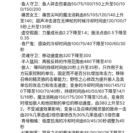
·鱼人守卫：鱼人碎击伤害由50/75/100/150上升至50/10
0/150/200
·痛苦女王：痛苦尖叫的魔法消耗由85/105/120/140上升
至140；超声冲击波在无神杖的时候冷却时间由120/100/7
5秒上升至135秒
·虚空假面：力量成长由2.2下降至1.4；施法点由0.5下降至
0.35
·食尸鬼：感染的冷却时间由100/70/40下降至100/60/30
秒
·灵魂守卫：移动速度由320下降至300
·半人猛犸：两极反转的作用范围由460下降至410
·狼人：嗥叫的持续时间由20秒上升至35秒，只作用于友
方玩家控制的单位，固定而不是百分比增加攻击力；移除
召唤的精灵狼的击晕能力；野性之心修改为提升狼人及其
单位的攻击力和攻击速度；变身的冷却时间由160/145/12
0下降至100/70/40秒，持续时间由40/50/60下降至14/1
5/16秒，魔法消耗由150/175/200下降至125点，变身同
时增加狼人和他控制的单位的移动速度，由380上升至52
2，不受减速效果影响；变身以及召唤的精灵狼的致命一击
由20%几率造成2倍伤害修改为30%几率造成1.5倍伤害
·育母蜘蛛：极度饥渴的冷却时间由60/45/30秒调整为45
秒
·幻影刺客：窒息之刃的魔法消耗由35/30/30/25下降至3