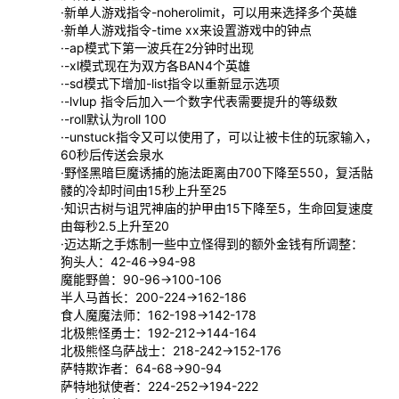
·新单人游戏指令-noherolimit，可以用来选择多个英雄
·新单人游戏指令-time xx来设置游戏中的钟点
·-ap模式下第一波兵在2分钟时出现
·-xl模式现在为双方各BAN4个英雄
·-sd模式下增加-list指令以重新显示选项
·-lvlup 指令后加入一个数字代表需要提升的等级数
·-roll默认为roll 100
·-unstuck指令又可以使用了，可以让被卡住的玩家输入，
60秒后传送会泉水
·野怪黑暗巨魔诱捕的施法距离由700下降至550，复活骷
髅的冷却时间由15秒上升至25
·知识古树与诅咒神庙的护甲由15下降至5，生命回复速度
由每秒2.5上升至20
·迈达斯之手炼制一些中立怪得到的额外金钱有所调整：
狗头人：42-46->94-98
魔能野兽：90-96->100-106
半人马酋长：200-224->162-186
食人魔魔法师：162-198->142-178
北极熊怪勇士：192-212->144-164
北极熊怪乌萨战士：218-242->152-176
萨特欺诈者：64-68->90-94
萨特地狱使者：224-252->194-222