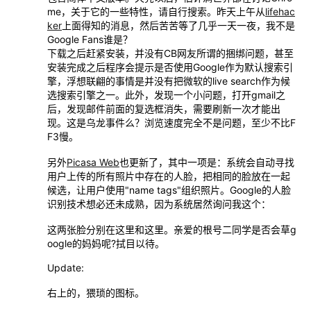
me，关于它的一些特性，请自行搜索。昨天上午从
lifehac
ker
上面得知的消息，然后苦苦等了几乎一天一夜，我不是
Google Fans谁是？
下载之后赶紧安装，并没有CB网友所谓的捆绑问题，甚至
安装完成之后程序会提示是否使用Google作为默认搜索引
擎，浮想联翩的事情是并没有把微软的live search作为候
选搜索引擎之一。此外，发现一个小问题，打开gmail之
后，发现邮件前面的复选框消失，需要刷新一次才能出
现。这是乌龙事件么？浏览速度完全不是问题，至少不比F
F3慢。
另外
Picasa Web
也更新了，其中一项是：系统会自动寻找
用户上传的所有照片中存在的人脸，把相同的脸放在一起
候选，让用户使用"name tags"组织照片。Google的人脸
识别技术想必还未成熟，因为系统居然询问我这个：
这两张脸分别在这里和这里。亲爱的根号二同学是否会草g
oogle的妈妈呢?拭目以待。
Update:
右上的，猥琐的图标。