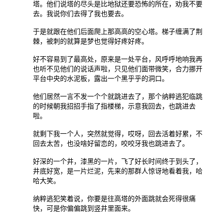
塔。他们说塔的尽头是比地狱还要恐怖的所在，劝我不要
去。我说你们去得了我也要去。
于是就跟在他们后面爬上那高高的空心塔。梯子缠满了荆
棘，被刺的就算是梦也觉得好疼好疼。
好不容易到了最高处，原来是一处平台，风呼呼地响我再
也听不见他们的说话声啦，只见他们面带微笑，合力挪开
平台中央的水泥板，露出一个黑乎乎的洞口。
他们居然一言不发一个个就跳进去了，那个纳粹逃犯临跳
的时候朝我招招手指了指楼梯，示意我回去，也跳进去
啦。
就剩下我一个人，突然就觉得，哎呀，回去活着好累，不
回去太苦，也没啥好留恋的，咬咬牙我也跳进去了。
好深的一个井，漆黑的一片，飞了好长时间终于到头了，
井底好宽，是一片烂泥，先来的那群人惊讶地看着我，哈
哈大笑。
纳粹逃犯笑着说，你要是往高塔的外面跳就会死得很痛
快，可是你偏偏跳到竖井里面来。