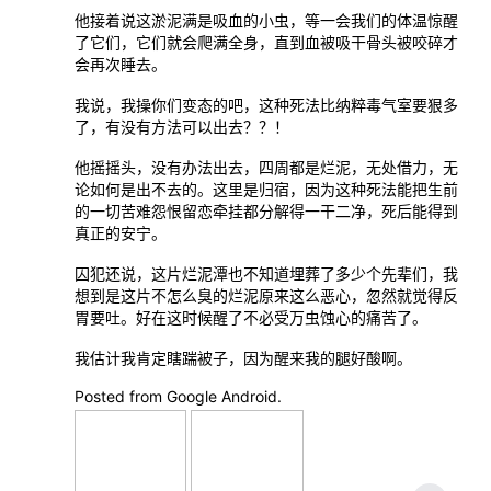
他接着说这淤泥满是吸血的小虫，等一会我们的体温惊醒
了它们，它们就会爬满全身，直到血被吸干骨头被咬碎才
会再次睡去。
我说，我操你们变态的吧，这种死法比纳粹毒气室要狠多
了，有没有方法可以出去？？！
他摇摇头，没有办法出去，四周都是烂泥，无处借力，无
论如何是出不去的。这里是归宿，因为这种死法能把生前
的一切苦难怨恨留恋牵挂都分解得一干二净，死后能得到
真正的安宁。
囚犯还说，这片烂泥潭也不知道埋葬了多少个先辈们，我
想到是这片不怎么臭的烂泥原来这么恶心，忽然就觉得反
胃要吐。好在这时候醒了不必受万虫蚀心的痛苦了。
我估计我肯定瞎踹被子，因为醒来我的腿好酸啊。
Posted from Google Android.