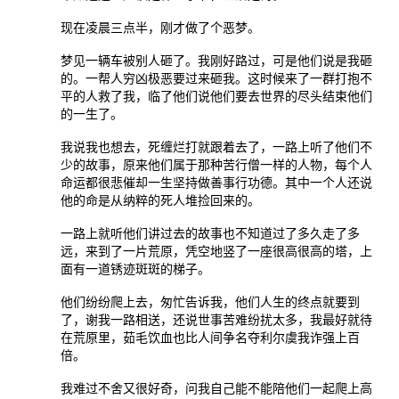
现在凌晨三点半，刚才做了个恶梦。
梦见一辆车被别人砸了。我刚好路过，可是他们说是我砸
的。一帮人穷凶极恶要过来砸我。这时候来了一群打抱不
平的人救了我，临了他们说他们要去世界的尽头结束他们
的一生了。
我说我也想去，死缠烂打就跟着去了，一路上听了他们不
少的故事，原来他们属于那种苦行僧一样的人物，每个人
命运都很悲催却一生坚持做善事行功德。其中一个人还说
他的命是从纳粹的死人堆捡回来的。
一路上就听他们讲过去的故事也不知道过了多久走了多
远，来到了一片荒原，凭空地竖了一座很高很高的塔，上
面有一道锈迹斑斑的梯子。
他们纷纷爬上去，匆忙告诉我，他们人生的终点就要到
了，谢我一路相送，还说世事苦难纷扰太多，我最好就待
在荒原里，茹毛饮血也比人间争名夺利尔虞我诈强上百
倍。
我难过不舍又很好奇，问我自己能不能陪他们一起爬上高