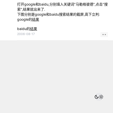
打开google和baidu,分别填入关键词"马勒格彼德",点击"搜
索",结果就出来了.
下图分别是google和baidu搜索结果的截屏,高下立判:
google的
结果
baidu的
结果
2006-08-17