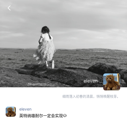
eleven
细雨落入初春的清晨，悄悄唤醒枝芽。
eleven
英特纳雄耐尔一定会实现🐶