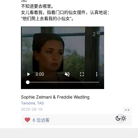
不知道要去哪里。
女儿看着我，指着门口的仙女摆件，认真地说：
“他们爬上去看我的小仙女”。
Sophie Zelmani & Freddie Wadling
Taroona, TAS
2025-06-19
6
位访客