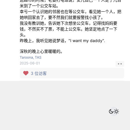
米到了一个公交车站。
幸亏一个认识她的邻居也在等公交车，看见她一个人，把
她哄回家去了，要不然我们就要报警找小孩了。
我没有教训她，告诉她下次想坐公交车，记得找妈妈要
钱，不然买不了票，不能上公交车。她坚定地点了一下
头。
昨晚上，我听见她说梦话，"I want my daddy".
深秋的晚上心里暖暖的。
Taroona, TAS
2025-06-01
3
位访客