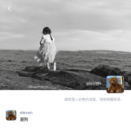
eleven
细雨落入初春的清晨，悄悄唤醒枝芽。
eleven
遛狗