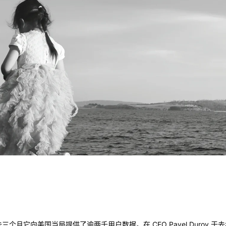
去三个月它向美国当局提供了逾两千用户数据。在 CEO Pavel Durov 于去