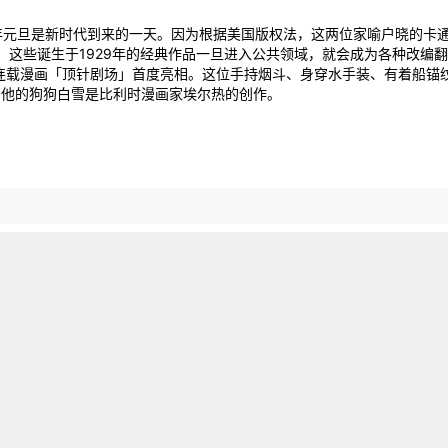
025年元旦是新时代到来的一天。因为根据美国版权法，这两位家喻户晓的
。这些诞生于1929年的经典作品一旦进入公共领域，就会成为各种改编
报纸连载漫画「顶针剧场」首度亮相。这位手持烟斗、身穿水手装、有着船锚
和他的狗狗白雪是比利时漫画家埃尔热的创作。