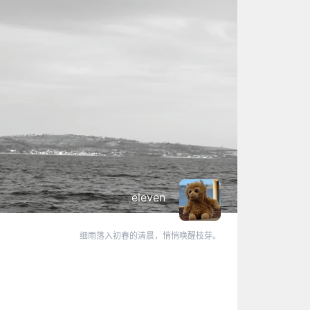
eleven
细雨落入初春的清晨，悄悄唤醒枝芽。