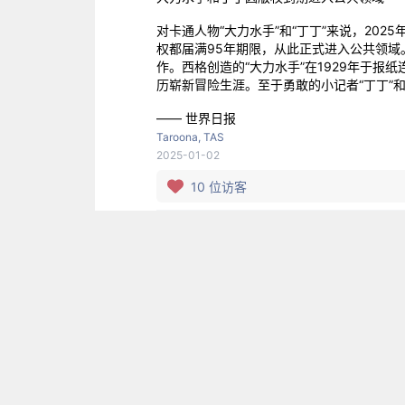
对卡通人物“大力水手”和“丁丁”来说，2
权都届满95年期限，从此正式进入公共领域
作。西格创造的“大力水手”在1929年于
历崭新冒险生涯。至于勇敢的小记者“丁丁”
—— 世界日报
Taroona, TAS
2025-01-02
10
位访客