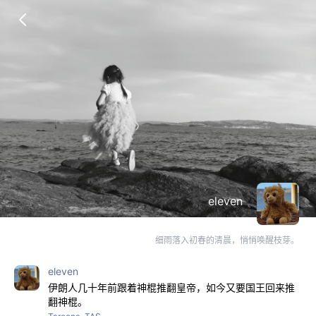
eleven
细雨落入初春的清晨，悄悄唤醒枝芽。
eleven
伊朗人几十年前跟着神棍推翻皇帝，如今又要国王回来推
翻神棍。