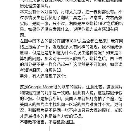
历处理这张照片。
本来没有什么好看的，月球太荒凉，连一棵树都没有。不
过事情发生在我使用了翻转工具之后。注意看，左右两张
实际上是同一张，只不过，右图是左图翻转180°之后的结
果。如果你还没有发现什么，说明你视力或者感知有问
题。
左图中凹下去的部分在翻转180°之后全都凸起来！我在网
络上搜索了一下，发现很多人有同样的发现。我不懂成像
原理，但是还是想知道为什么会发生这种情况？如果是计
算机的问题，那么对于一张人脸照片，翻转之后，凹下去
的部分是不是一样会凸起来？这显然是不可能的，如果读
者知道原因，麻烦告知。
另外，有人还发现了这个:
这是
Google Moon
很久以前的照片，注意比较，这张照片
和嫦娥拍摄的几乎是一致的。因此有人说，这是嫦娥作假
的证据。但是据我所知，美国人早就把月亮拍了个遍，在
美国人的照片库中找出同一区域的照片难度并不大。更何
况，判断照片是不是同一张不应该只看大概的模样，光影
才是最根本的也是最有力度的证据。
不要散布谣言，不要诋毁祖国。