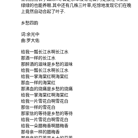
绿绿的也能养眼.其中还有几株三叶草,吃惊地发现它们在晚
上竟然自动合起了叶子.
乡愁四韵
词:余光中
曲:罗大佑
给我一瓢长江水啊长江水
那酒一样的长江水
那醉酒的滋味是乡愁的滋味
给我一瓢长江水啊长江水
给我一掌海棠红啊海棠红
那血一样的海棠红
那沸血的烧痛是乡愁的烧痛
给我一掌海棠红啊海棠红
给我一片雪花白啊雪花白
那信一样的雪花白
那家信的等待是乡愁的等待
给我一片雪花白啊雪花白
给我一朵腊梅香啊腊梅香
那母亲一样的腊梅香
那母亲的芬芳是乡土的芬芳