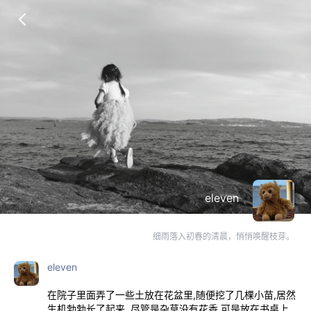
eleven
细雨落入初春的清晨，悄悄唤醒枝芽。
eleven
在院子里面弄了一些土放在花盆里,随便挖了几棵小苗,居然
生机勃勃长了起来..尽管是杂草没有花香,可是放在书桌上