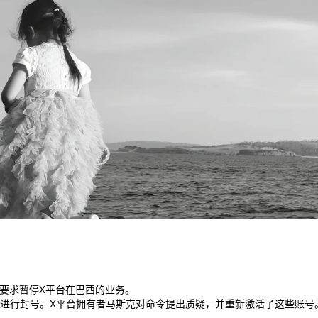
日要求暂停X平台在巴西的业务。
号进行封号。X平台拥有者马斯克对命令提出质疑，并重新激活了这些账号