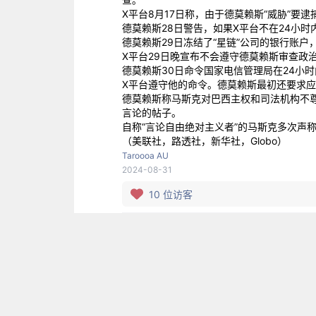
X平台8月17日称，由于德莫赖斯“威胁”
德莫赖斯28日警告，如果X平台不在24小
德莫赖斯29日冻结了“星链”公司的银行账
X平台29日晚宣布不会遵守德莫赖斯审查政
德莫赖斯30日命令国家电信管理局在24小
X平台遵守他的命令。德莫赖斯最初还要求应
德莫赖斯称马斯克对巴西主权和司法机构不
言论的帖子。
自称“言论自由绝对主义者”的马斯克多次声
（美联社，路透社，新华社，Globo）
Taroooa AU
2024-08-31
10
位访客