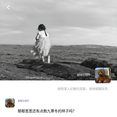
eleven
细雨落入初春的清晨，悄悄唤醒枝芽。
eleven
郁郁葱葱还有点数九寒冬的样子吗？