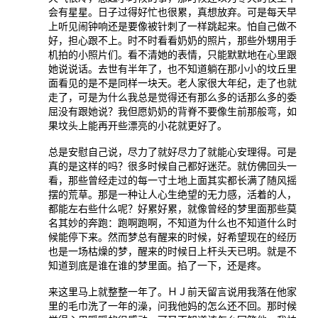
会有星星。日子过得好忙也很累，真想放弃。可是每天早
上听见闹钟响还是要像被针刺了一样跳起来。怕自己做不
好，担心跟不上。时不时看看奶奶的照片，那些外甥用手
机拍的小照片们。看不清她的表情，只能默默地在心里跟
她说说话。去世有半年了，也不知道躺在那小小的坟丘里
面看见的是不是同样一块天。老人家很大年纪，走了也就
走了，可是为什么我总是觉得还有那么多的话那么多的委
屈没有跟她说？我但愿奶奶的背脊不要像生前那般弯，如
果坟头上能再开些漂亮的小花就更好了。
总是安慰自己说，尽力了就好尽力了就能心安理得。可是
真的是这样的吗？很多时候自己都好迷茫。就仿佛回头一
看，那些曾经走过的每一寸土地上面其实都长满了随风摇
摆的荒草。那是一种让人心生绝望的无力感，活着的人，
都能左右些什么呢？好累好累，就像曾经的梦里面那些莫
名其妙的奔跑：跑啊跑啊，不知道为什么也不知道什么时
候能停下来。然而梦总有醒来的时候，好希望现在的经历
也是一场枯燥的梦，醒来的时候日上杆头天已明。就是不
知道到底是谁在谁的梦里面。掐了一下，还是疼。
来这里马上就整整一年了。ＨＪ前天留言说用我落在他家
里的毛巾洗了一年的澡，问我他妈的怎么还不回。那时候