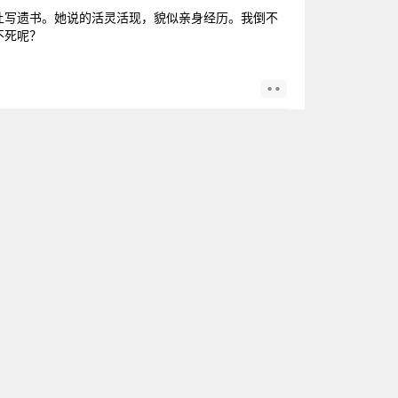
让写遗书。她说的活灵活现，貌似亲身经历。我倒不
不死呢？