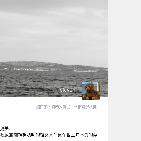
eleven
细雨落入初春的清晨，悄悄唤醒枝芽。
更美.
像菲比这样疯疯癫癫神神叨叨的怪女人在这个世上并不真的存