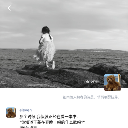
eleven
细雨落入初春的清晨，悄悄唤醒枝芽。
eleven
那个时候,我假装正经在看一本书.
"你知道王菲在春晚上唱的什么歌吗?"
"幽兰操?"