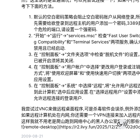
考下下面的方法。
默认的空白密码策略会阻止空白密码账户从网络登录,
先需要给欲登录到远程主机的用户添加一个密码,3389
个危险的端口,请设置一个强密码.
“开始"->"运行"->"services.msc" 检查"Fast User Switc
g Compatibility"和"Terminal Services"两项服务,确
禁用且已经启动.
在 "控制面板"->"文件夹选项"中检查"脱机文件"的设置
已被开启须将其关闭.
在 "控制面板"->"用户帐户"中选择"更改用户登录或注
方式",将"使用欢迎屏幕"和"使用快速用户切换"两项选
应用设置。
在 "控制面板"->"系统" 中选择"远程",将"允许用户远程
到此计算机"选中后应用设置.在"选择远程用户"设置中
允许远程连接的登录用户.
我尝试过VNC来做远程桌面程序,可是杀毒软件会误杀,例外添加
如果远程计算机处在内网,你还需要一个VPN连接来加入远程内部
这样我就不用老是爬山跑到网络中心的黑人办公室做我的那些SB
![remote-desktop](https://r2.livy.fun/2025/12/21/6402
2009-08-21