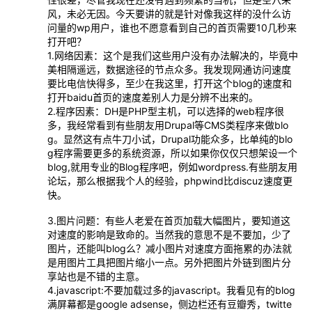
风，未必无因。今天要讲的就是针对像我这样的没什么访
问量的wp用户，谁也不愿意看到自己的首页需要10几秒来
打开吧？
1.网络因素：这个是我们这些用户没有办法解决的，毕竟中
美相隔遥远，数据途径的节点众多。我发现网通访问速度
要比电信快得多，至少在我这里，打开这个blog的速度和
打开baidu首页的速度差别人力是分辨不出来的。
2.程序因素：DH是PHP型主机，可以选择的web程序很
多，我经常看到有些朋友用Drupal等CMS类程序来做blo
g。显然这有点牛刀小试，Drupal功能众多，比单纯的blo
g程序需要更多的系统资源，所以如果你仅仅只想架设一个
blog,就用专业的Blog程序吧，例如wordpress.有些朋友用
论坛，那么根据我个人的经验，phpwind比discuz速度更
快。
3.图片问题：有些人老爱在首页加载大幅图片，要知道这
对速度的影响是致命的。当然我的意思不是不要加，少了
图片，还能叫blog么？减小图片对速度方面拖累的办法就
是用图片工具把图片缩小一点。另外把图片外链到图片分
享站也是不错的主意。
4.javascript:不要加载过多的javascript。我看见有的blog
满屏幕都是google adsense，侧边栏还有豆瓣秀，twitte