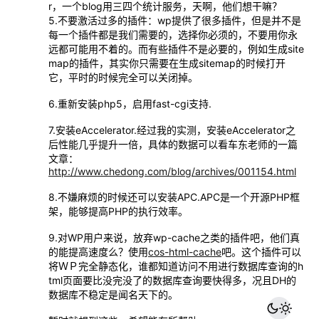
r，一个blog用三四个统计服务，天啊，他们想干嘛？
5.不要激活过多的插件：wp提供了很多插件，但是并不是
每一个插件都是我们需要的，选择你必须的，不要用你永
远都可能用不着的。而有些插件不是必要的，例如生成site
map的插件，其实你只需要在生成sitemap的时候打开
它，平时的时候完全可以关闭掉。
6.重新安装php5，启用fast-cgi支持.
7.安装eAccelerator.经过我的实测，安装eAccelerator之
后性能几乎提升一倍，具体的数据可以看车东老师的一篇
文章：
http://www.chedong.com/blog/archives/001154.html
8.不嫌麻烦的时候还可以安装APC.APC是一个开源PHP框
架，能够提高PHP的执行效率。
9.对WP用户来说，放弃wp-cache之类的插件吧，他们真
的能提高速度么？使用
cos-html-cache
吧。这个插件可以
将ＷＰ完全静态化，谁都知道访问不用进行数据库查询的h
tml页面要比没完没了的数据库查询要快得多，况且DH的
数据库不稳定是闻名天下的。