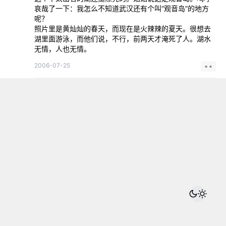
哀哉了一下：我怎么不知道武汉还有个叫“观音岛”的地方
呢？
照片里是黄灿灿的春天，而现在是火辣辣的夏天。很想去
湖里面游泳，而他们说，不行，前两天才淹死了人。湖水
无情，人也无情。
2006-07-25