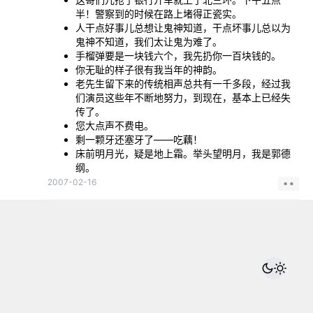
半！警察到的时候在路上堵得正瓷实。
人干点好事儿总想让鬼神知道，干点坏事儿总以为
鬼神不知道，我们太让鬼为难了。
手榴弹要是一块钱六个，我先扔你一百块钱的。
你无耻的样子很有我当年的神韵。
老先生留下来的传统相声总共有一千多段，经过我
们演员这些年不断地努力，到现在，基本上已经失
传了。
您大点声不费电。
剩一颗牙还塞牙了——吃藕！
床前明月光，疑是地上霜。举头望明月，我是郭德
纲。
2007-02-16