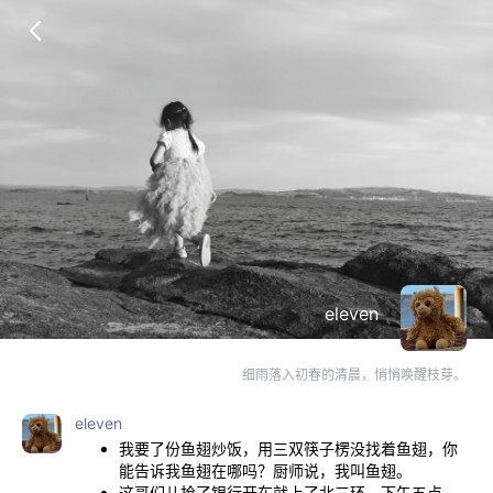
eleven
细雨落入初春的清晨，悄悄唤醒枝芽。
eleven
我要了份鱼翅炒饭，用三双筷子楞没找着鱼翅，你
能告诉我鱼翅在哪吗？厨师说，我叫鱼翅。
这哥们儿抢了银行开车就上了北三环。下午五点