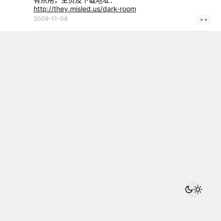
http://they.misled.us/dark-room
2009-11-08