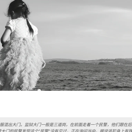
衣服混出大门。监狱大门一般是三道岗，在前面走着一个民警，他们跟在
大门的民警发现这个"民警"没有见过，正在询问当中，据说逃犯身上有