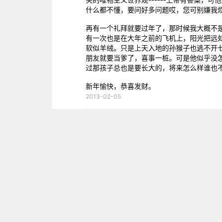
什么都不懂，要问好多问题哎，您可别嫌我
再有一个礼拜就要过年了，那时候我大概不
有一次也是在大年之前的飞机上，阳光把远
软似羊绒。只是上天入地的孙猴子也逃不开
朋友就要当爹了，喜事一桩。可是他似乎没
过那孩子总也是要长大的，将来怎么样谁也
新年愉快，恭喜发财。
2013-02-05