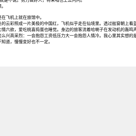
烦。
是在飞机上就在旅馆中。
处的云彩照成一片美极的中国红，飞机似乎走在仙境里。透过舷窗朝上看
七情六欲，爱吃桃喜捣蛋也睡觉。身边的旅客流着哈喇子在发动机的轰鸣
怎么兴高采烈：一会抱怨工资低压力大一会抱怨人情冷。我心里其实想的
不知道，慢慢变好也不一定。