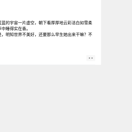
蓝蓝的宇宙一片虚空，朝下看厚厚地云彩洁白如雪柔
声中睡得实在香。
是，明知世界不美好，还要那么早生她出来干嘛？不