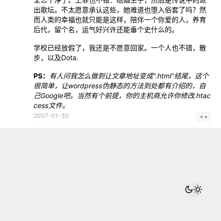
出歌坛。不太愿意承认这些，她难道也堕入俗套了吗？然
而人类的幸福也就只能是这样，陪伴一个你爱的人，养育
后代，留个名，运气好兴许还能垂个史什么的。
学校已经放假了，我还是不愿意回家。一个人也不错，散
步，以及Dota.
PS：
有人问我怎么做到让文章地址变成".html"结尾，这个
很简单，让wordpress伪静态的方法到处都有介绍的，自
己Google吧。当然有个前提，你的主机商允许你修改.htac
cess文件。
2007-01-30